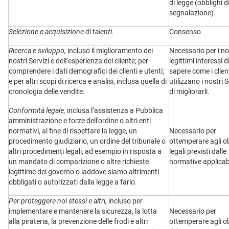
di legge (obblighi d
segnalazione).
Selezione e acquisizione di talenti.
Consenso
Ricerca e sviluppo,
incluso il miglioramento dei
Necessario per i no
nostri Servizi e dell’esperienza del cliente; per
legittimi interessi d
comprendere i dati demografici dei clienti e utenti;
sapere come i clien
e per altri scopi di ricerca e analisi, inclusa quella di
utilizzano i nostri S
cronologia delle vendite.
di migliorarli.
Conformità legale,
inclusa l’assistenza a Pubblica
amministrazione e forze dell’ordine o altri enti
normativi, al fine di rispettare la legge, un
Necessario per
procedimento giudiziario, un ordine del tribunale o
ottemperare agli o
altri procedimenti legali, ad esempio in risposta a
legali previsti dalle
un mandato di comparizione o altre richieste
normative applicabi
legittime del governo o laddove siamo altrimenti
obbligati o autorizzati dalla legge a farlo.
Per proteggere noi stessi e altri,
incluso per
implementare e mantenere la sicurezza, la lotta
Necessario per
alla pirateria, la prevenzione delle frodi e altri
ottemperare agli o