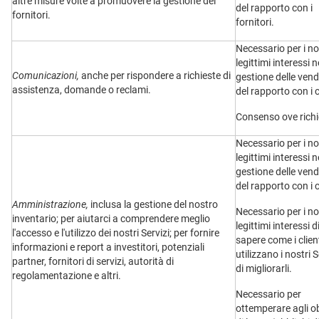
altre misure volte a promuovere la gestione dei
del rapporto con i
fornitori.
fornitori.
Necessario per i no
legittimi interessi n
Comunicazioni,
anche per rispondere a richieste di
gestione delle vend
assistenza, domande o reclami.
del rapporto con i c
Consenso ove richi
Necessario per i no
legittimi interessi n
gestione delle vend
del rapporto con i c
Amministrazione,
inclusa la gestione del nostro
Necessario per i no
inventario; per aiutarci a comprendere meglio
legittimi interessi d
l'accesso e l'utilizzo dei nostri Servizi; per fornire
sapere come i clien
informazioni e report a investitori, potenziali
utilizzano i nostri S
partner, fornitori di servizi, autorità di
di migliorarli.
regolamentazione e altri.
Necessario per
ottemperare agli o