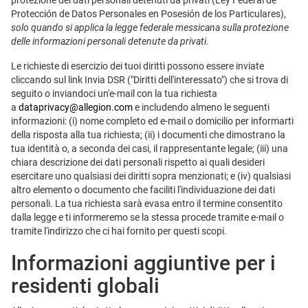
protezione dei dati personali detenuti da privati (Ley Federal de
Protección de Datos Personales en Posesión de los Particulares),
solo quando si applica la legge federale messicana sulla protezione
delle informazioni personali detenute da privati.
Le richieste di esercizio dei tuoi diritti possono essere inviate
cliccando sul link Invia DSR ("Diritti dell'interessato") che si trova di
seguito o inviandoci un'e-mail con la tua richiesta
a
dataprivacy@allegion.com
e includendo almeno le seguenti
informazioni: (i) nome completo ed e-mail o domicilio per informarti
della risposta alla tua richiesta; (ii) i documenti che dimostrano la
tua identità o, a seconda dei casi, il rappresentante legale; (iii) una
chiara descrizione dei dati personali rispetto ai quali desideri
esercitare uno qualsiasi dei diritti sopra menzionati; e (iv) qualsiasi
altro elemento o documento che faciliti l'individuazione dei dati
personali. La tua richiesta sarà evasa entro il termine consentito
dalla legge e ti informeremo se la stessa procede tramite e-mail o
tramite l'indirizzo che ci hai fornito per questi scopi.
Informazioni aggiuntive per i
residenti globali