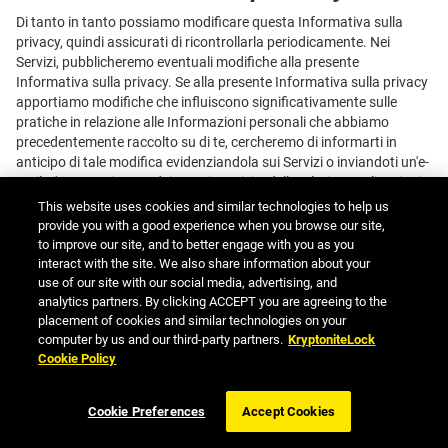
Di tanto in tanto possiamo modificare questa Informativa sulla
privacy, quindi assicurati di ricontrollarla periodicamente. Nei
Servizi, pubblicheremo eventuali modifiche alla presente
Informativa sulla privacy. Se alla presente Informativa sulla privacy
apportiamo modifiche che influiscono significativamente sulle
pratiche in relazione alle Informazioni personali che abbiamo
precedentemente raccolto su di te, cercheremo di informarti in
anticipo di tale modifica evidenziandola sui Servizi o inviandoti un'e-
mail. L'uso continuato dei nostri Servizi o delle relative applicazioni o
la fornitura di ulteriori informazioni in seguito alla modifica della
This website uses cookies and similar technologies to help us
presente Informativa sulla privacy costituisce l'accettazione di tale
provide you with a good experience when you browse our site,
informativa rivista. Puoi ottenere una copia della nostra attuale
to improve our site, and to better engage with you as you
Informativa sulla privacy contattandoci attraverso le informazioni
interact with the site. We also share information about your
fornite nella sezione "Contattaci".
use of our site with our social media, advertising, and
analytics partners. By clicking ACCEPT you are agreeing to the
Contatti
placement of cookies and similar technologies on your
computer by us and our third-party partners.
KryptoniteLock
Cookie Policy
In caso di domande o commenti sulle nostre pratiche sulla privacy o
sulla presente Informativa sulla privacy, contattaci all'indirizzo:
Cookie Preferences
Accept Cookies
Invia un'e-mail a:
dataprivacy@allegion.com.