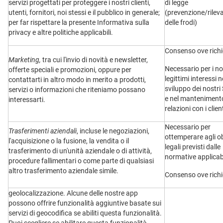
servizi progettati per proteggere i nostri clienti,
di legge
utenti, fornitori, noi stessi e il pubblico in generale;
(prevenzione/rile
per far rispettare la presente Informativa sulla
delle frodi)
privacy e altre politiche applicabili.
Consenso ove richi
Marketing,
tra cui l'invio di novità e newsletter,
Necessario per i no
offerte speciali e promozioni, oppure per
legittimi interessi n
contattarti in altro modo in merito a prodotti,
sviluppo dei nostri 
servizi o informazioni che riteniamo possano
e nel mantenimento
interessarti.
relazioni con i client
Necessario per
Trasferimenti aziendali
, incluse le negoziazioni,
ottemperare agli o
l'acquisizione o la fusione, la vendita o il
legali previsti dalle
trasferimento di un'unità aziendale o di attività,
normative applicabi
procedure fallimentari o come parte di qualsiasi
altro trasferimento aziendale simile.
Consenso ove richi
geolocalizzazione. Alcune delle nostre app
possono offrire funzionalità aggiuntive basate sui
servizi di geocodifica se abiliti questa funzionalità.