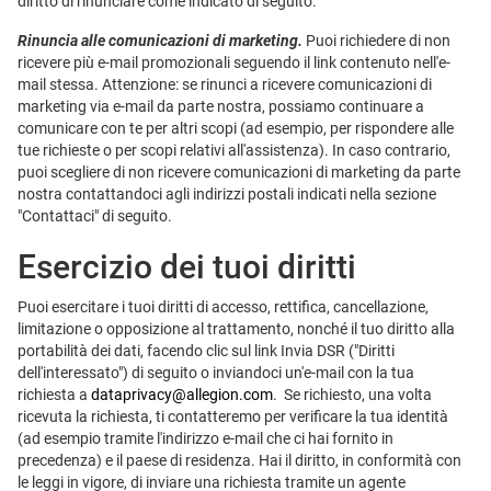
diritto di rinunciare come indicato di seguito.
Rinuncia alle comunicazioni di marketing.
Puoi richiedere di non
ricevere più e-mail promozionali seguendo il link contenuto nell'e-
mail stessa. Attenzione: se rinunci a ricevere comunicazioni di
marketing via e-mail da parte nostra, possiamo continuare a
comunicare con te per altri scopi (ad esempio, per rispondere alle
tue richieste o per scopi relativi all'assistenza). In caso contrario,
puoi scegliere di non ricevere comunicazioni di marketing da parte
nostra contattandoci agli indirizzi postali indicati nella sezione
"Contattaci" di seguito.
Esercizio dei tuoi diritti
Puoi esercitare i tuoi diritti di accesso, rettifica, cancellazione,
limitazione o opposizione al trattamento, nonché il tuo diritto alla
portabilità dei dati, facendo clic sul link Invia DSR ("Diritti
dell'interessato") di seguito o inviandoci un'e-mail con la tua
richiesta a
dataprivacy@allegion.com
. Se richiesto, una volta
ricevuta la richiesta, ti contatteremo per verificare la tua identità
(ad esempio tramite l'indirizzo e-mail che ci hai fornito in
precedenza) e il paese di residenza. Hai il diritto, in conformità con
le leggi in vigore, di inviare una richiesta tramite un agente